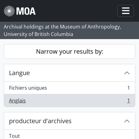
Skip to main content
Togg
Archival holdings at the Museum of Anthropology,
University of British Columbia
Narrow your results by:
Langue
Fichiers uniques
1
, 1 résultats
Anglais
1
, 1 résultats
producteur d'archives
Tout