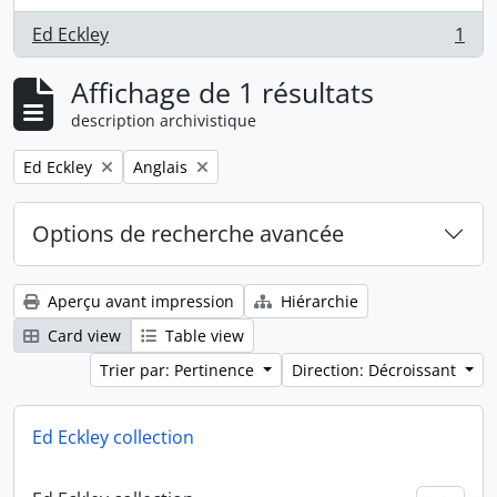
Ed Eckley
1
, 1 résultats
Affichage de 1 résultats
description archivistique
Remove filter:
Remove filter:
Ed Eckley
Anglais
Options de recherche avancée
Aperçu avant impression
Hiérarchie
Card view
Table view
Trier par: Pertinence
Direction: Décroissant
Ed Eckley collection