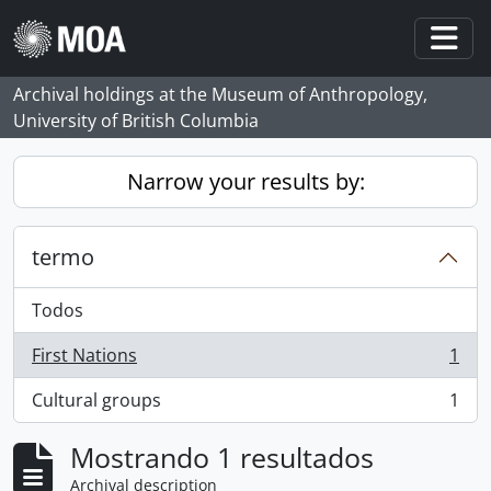
Skip to main content
Togg
Archival holdings at the Museum of Anthropology,
University of British Columbia
Narrow your results by:
termo
Todos
First Nations
1
, 1 resultados
Cultural groups
1
, 1 resultados
Mostrando 1 resultados
Archival description