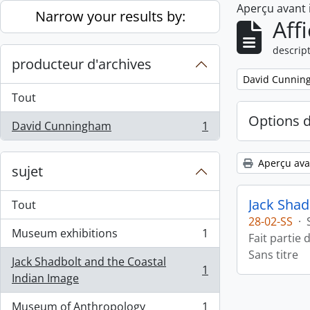
Aperçu avant
Skip to main content
Narrow your results by:
Aff
descript
producteur d'archives
Remove filter:
David Cunnin
Tout
Options 
David Cunningham
1
, 1 résultats
Aperçu ava
sujet
Jack Shad
Tout
28-02-SS
·
Museum exhibitions
1
Fait partie 
, 1 résultats
Sans titre
Jack Shadbolt and the Coastal
1
, 1 résultats
Indian Image
Museum of Anthropology
1