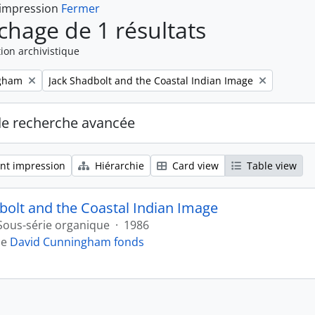
 impression
Fermer
ichage de 1 résultats
ion archivistique
Remove filter:
gham
Jack Shadbolt and the Coastal Indian Image
de recherche avancée
nt impression
Hiérarchie
Card view
Table view
bolt and the Coastal Indian Image
Sous-série organique
·
1986
de
David Cunningham fonds