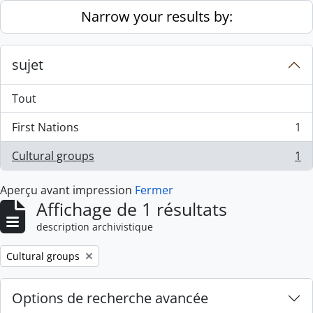
Skip to main content
Narrow your results by:
sujet
Tout
First Nations
1
, 1 résultats
Cultural groups
1
, 1 résultats
Aperçu avant impression
Fermer
Affichage de 1 résultats
description archivistique
Remove filter:
Cultural groups
Options de recherche avancée