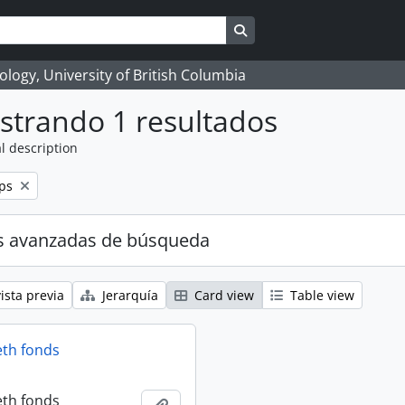
Search in browse page
logy, University of British Columbia
strando 1 resultados
l description
ps
s avanzadas de búsqueda
ista previa
Jerarquía
Card view
Table view
eth fonds
eth fonds