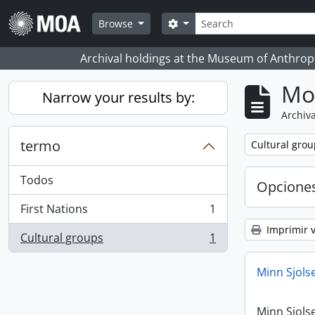
Skip to main content
Búsqueda
Search options
Browse
Archival holdings at the Museum of Anthropo
Mo
Narrow your results by:
Archiva
termo
Remove filter:
Cultural grou
Todos
Opcione
First Nations
1
, 1 resultados
Imprimir v
Cultural groups
1
, 1 resultados
Minn Sjols
Minn Sjols