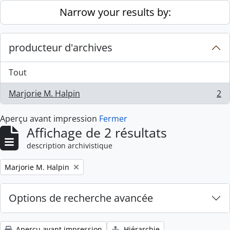
Skip to main content
Narrow your results by:
producteur d'archives
Tout
Marjorie M. Halpin
2
, 2 résultats
Aperçu avant impression
Fermer
Affichage de 2 résultats
description archivistique
Remove filter:
Marjorie M. Halpin
Options de recherche avancée
Aperçu avant impression
Hiérarchie