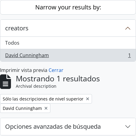
Skip to main content
Narrow your results by:
creators
Todos
David Cunningham
1
, 1 resultados
Imprimir vista previa
Cerrar
Mostrando 1 resultados
Archival description
Remove filter:
Sólo las descripciones de nivel superior
Remove filter:
David Cunningham
Opciones avanzadas de búsqueda