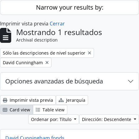
Skip to main content
Narrow your results by:
Imprimir vista previa
Cerrar
Mostrando 1 resultados
Archival description
Remove filter:
Sólo las descripciones de nivel superior
Remove filter:
David Cunningham
Opciones avanzadas de búsqueda
Imprimir vista previa
Jerarquía
Card view
Table view
Ordenar por: Título
Dirección: Descendente
David Cunningham fonds