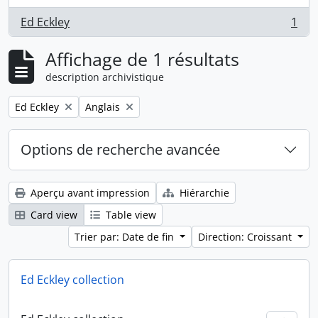
Ed Eckley
1
, 1 résultats
Affichage de 1 résultats
description archivistique
Remove filter:
Remove filter:
Ed Eckley
Anglais
Options de recherche avancée
Aperçu avant impression
Hiérarchie
Card view
Table view
Trier par: Date de fin
Direction: Croissant
Ed Eckley collection