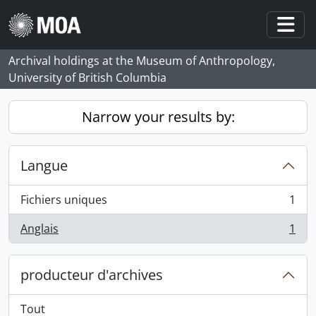
Skip to main content
Togg
Archival holdings at the Museum of Anthropology,
University of British Columbia
Narrow your results by:
Langue
Fichiers uniques
1
, 1 résultats
Anglais
1
, 1 résultats
producteur d'archives
Tout