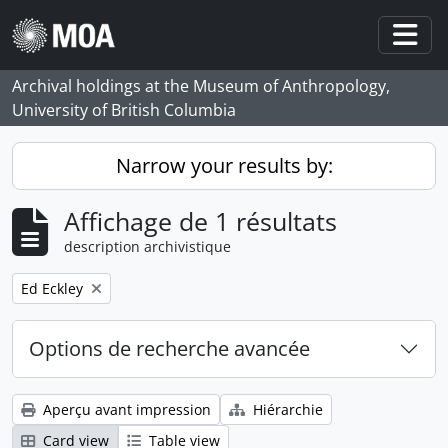
Skip to main content
Togg
Archival holdings at the Museum of Anthropology,
University of British Columbia
Narrow your results by:
Affichage de 1 résultats
description archivistique
Remove filter:
Ed Eckley
Options de recherche avancée
Aperçu avant impression
Hiérarchie
Card view
Table view