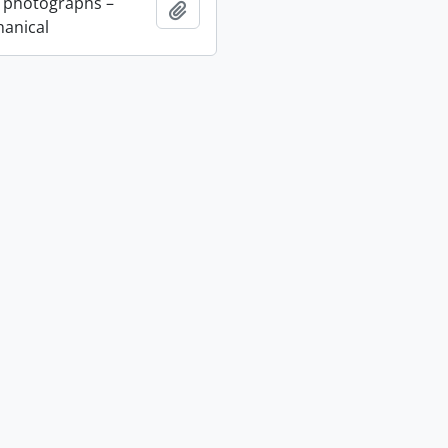
 photographs –
Añadir al portapapeles
anical