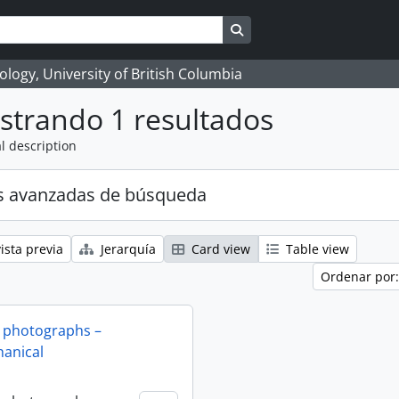
Search in browse page
logy, University of British Columbia
strando 1 resultados
l description
s avanzadas de búsqueda
ista previa
Jerarquía
Card view
Table view
Ordenar por:
 photographs –
anical