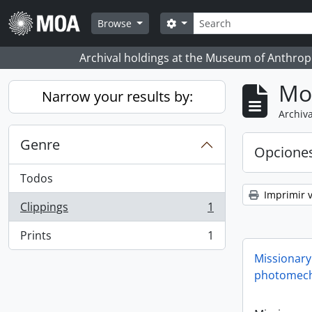
Skip to main content
Búsqueda
Search options
Browse
Archival holdings at the Museum of Anthropo
Mo
Narrow your results by:
Archiva
Genre
Opcione
Todos
Imprimir v
Clippings
1
, 1 resultados
Prints
1
, 1 resultados
Missionary
photomech