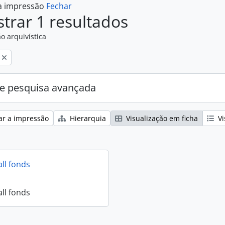
 a impressão
Fechar
trar 1 resultados
o arquivística
e pesquisa avançada
ar a impressão
Hierarquia
Visualização em ficha
Vi
all fonds
all fonds