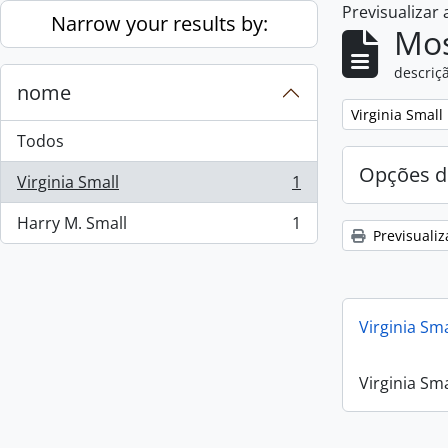
Previsualizar
Skip to main content
Narrow your results by:
Mos
descriçã
nome
Remove filter:
Virginia Small
Todos
Opções d
Virginia Small
1
, 1 resultados
Harry M. Small
1
, 1 resultados
Previsualiz
Virginia Sm
Virginia Sm