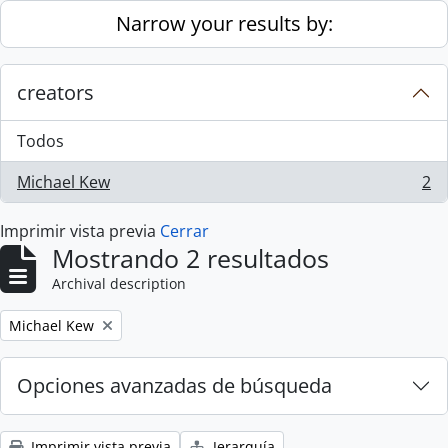
Skip to main content
Narrow your results by:
creators
Todos
Michael Kew
2
, 2 resultados
Imprimir vista previa
Cerrar
Mostrando 2 resultados
Archival description
Remove filter:
Michael Kew
Opciones avanzadas de búsqueda
Imprimir vista previa
Jerarquía