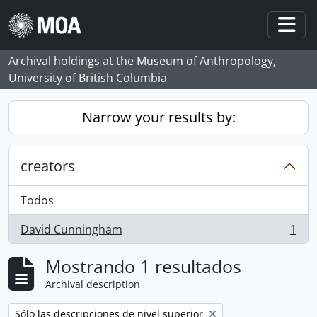
Skip to main content
Togg
Archival holdings at the Museum of Anthropology,
University of British Columbia
Narrow your results by:
creators
Todos
David Cunningham
1
, 1 resultados
Mostrando 1 resultados
Archival description
Remove filter:
Sólo las descripciones de nivel superior