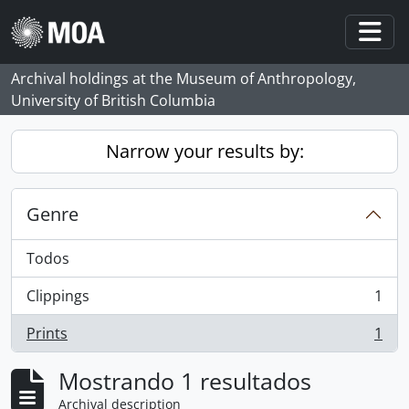
Skip to main content
Togg
Archival holdings at the Museum of Anthropology,
University of British Columbia
Narrow your results by:
Genre
Todos
Clippings
1
, 1 resultados
Prints
1
, 1 resultados
Mostrando 1 resultados
Archival description