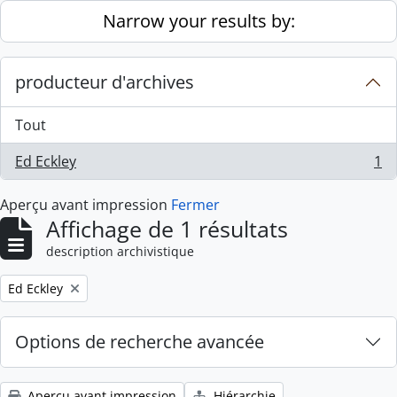
Skip to main content
Narrow your results by:
producteur d'archives
Tout
Ed Eckley
1
, 1 résultats
Aperçu avant impression
Fermer
Affichage de 1 résultats
description archivistique
Remove filter:
Ed Eckley
Options de recherche avancée
Aperçu avant impression
Hiérarchie