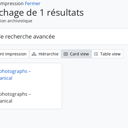
 impression
Fermer
ichage de 1 résultats
ion archivistique
de recherche avancée
nt impression
Hiérarchie
Card view
Table view
 photographs –
nical
 photographs –
nical