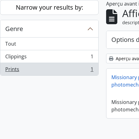
Aperçu avant
Skip to main content
Narrow your results by:
Aff
descript
Genre
Options 
Tout
Clippings
1
Aperçu ava
, 1 résultats
Prints
1
, 1 résultats
Missionary
photomecha
Missionary
photomecha