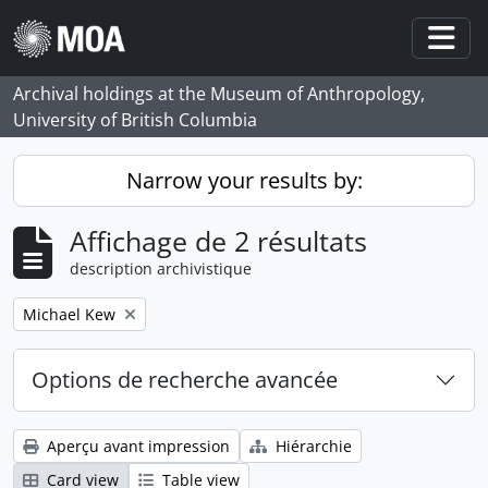
Skip to main content
Togg
Archival holdings at the Museum of Anthropology,
University of British Columbia
Narrow your results by:
Affichage de 2 résultats
description archivistique
Remove filter:
Michael Kew
Options de recherche avancée
Aperçu avant impression
Hiérarchie
Card view
Table view