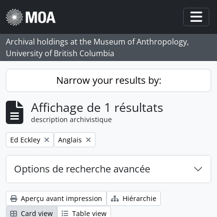
Skip to main content
Togg
Archival holdings at the Museum of Anthropology,
University of British Columbia
Narrow your results by:
Affichage de 1 résultats
description archivistique
Remove filter:
Remove filter:
Ed Eckley
Anglais
Options de recherche avancée
Aperçu avant impression
Hiérarchie
Card view
Table view