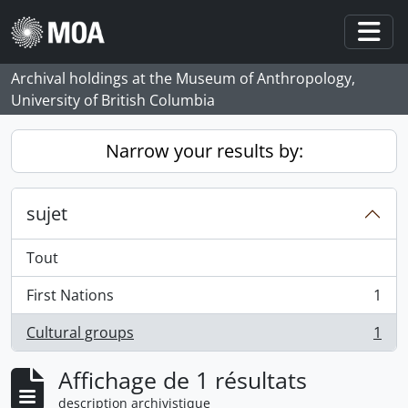
Skip to main content
Togg
Archival holdings at the Museum of Anthropology,
University of British Columbia
Narrow your results by:
sujet
Tout
First Nations
1
, 1 résultats
Cultural groups
1
, 1 résultats
Affichage de 1 résultats
description archivistique