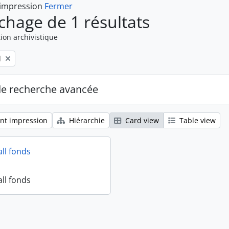
 impression
Fermer
ichage de 1 résultats
ion archivistique
l
de recherche avancée
nt impression
Hiérarchie
Card view
Table view
all fonds
all fonds