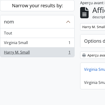
Aperçu avant
Skip to main content
Narrow your results by:
Aff
descript
nom
Remove filter:
Harry M. Smal
Tout
Options 
Virginia Small
1
, 1 résultats
Harry M. Small
1
, 1 résultats
Aperçu ava
Virginia Sm
Virginia Sm