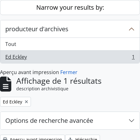
Skip to main content
Narrow your results by:
producteur d'archives
Tout
Ed Eckley
1
, 1 résultats
Aperçu avant impression
Fermer
Affichage de 1 résultats
description archivistique
Remove filter:
Ed Eckley
Options de recherche avancée
Aperçu avant impression
Hiérarchie