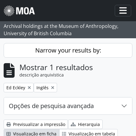
Skip to main content
Togg
Archival holdings at the Museum of Anthropology,
University of British Columbia
Narrow your results by:
Mostrar 1 resultados
descrição arquivística
Remove filter:
Remove filter:
Ed Eckley
Inglês
Opções de pesquisa avançada
Previsualizar a impressão
Hierarquia
Visualização em ficha
Visualização em tabela