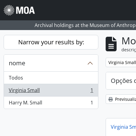
Skip to main content
Archival holdings at the Museum of Anthropo
Mos
Narrow your results by:
descriç
nome
Remove filter:
Virginia Smal
Todos
Opções d
Virginia Small
1
, 1 resultados
Previsuali
Harry M. Small
1
, 1 resultados
Virginia Sm