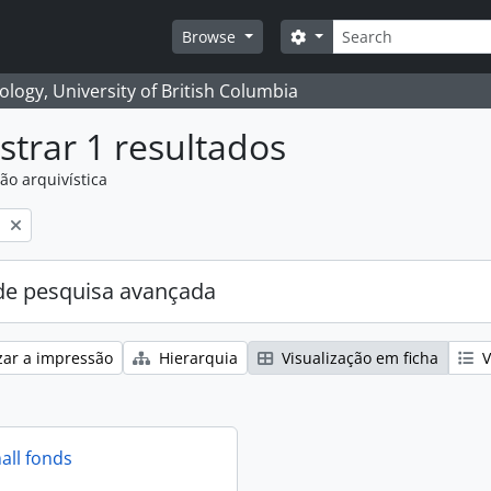
Pesquisar
Search options
Browse
logy, University of British Columbia
trar 1 resultados
ão arquivística
l
e pesquisa avançada
zar a impressão
Hierarquia
Visualização em ficha
V
all fonds