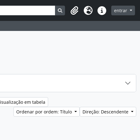
Search in browse page
entrar
Clipboard
Idioma
Ligações rápidas
isualização em tabela
Ordenar por ordem: Título
Direção: Descendente