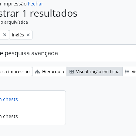
 a impressão
Fechar
trar 1 resultados
o arquivística
Remove filter:
n
Inglês
e pesquisa avançada
ar a impressão
Hierarquia
Visualização em ficha
Vi
n chests
n chests