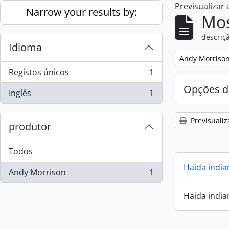
Previsualizar
Skip to main content
Narrow your results by:
Mos
descriçã
Idioma
Remove filter:
Andy Morriso
Registos únicos
1
, 1 resultados
Opções d
Inglês
1
, 1 resultados
Previsualiz
produtor
Todos
Haida india
Andy Morrison
1
, 1 resultados
Haida india