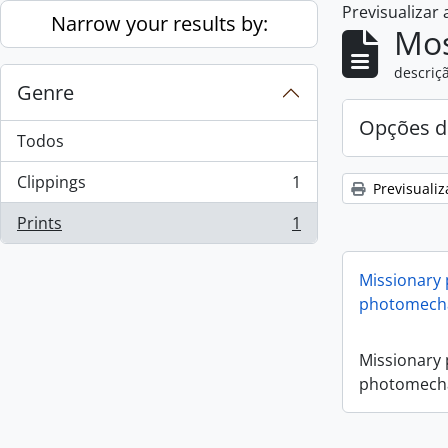
Previsualizar
Skip to main content
Narrow your results by:
Mos
descriçã
Genre
Opções d
Todos
Clippings
1
Previsualiz
, 1 resultados
Prints
1
, 1 resultados
Missionary
photomecha
Missionary
photomecha