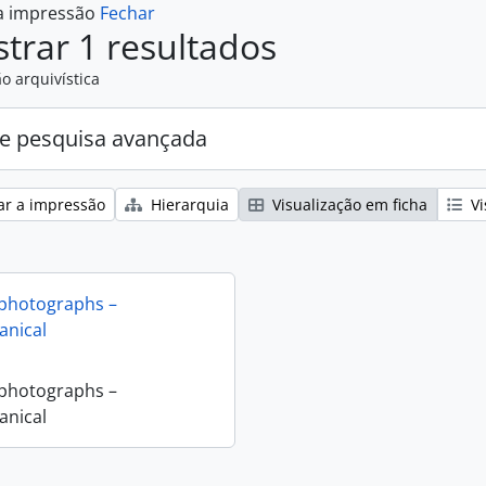
 a impressão
Fechar
trar 1 resultados
o arquivística
e pesquisa avançada
ar a impressão
Hierarquia
Visualização em ficha
Vi
 photographs –
nical
 photographs –
nical