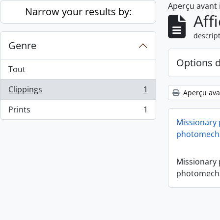
Aperçu avant
Skip to main content
Narrow your results by:
Aff
descript
Genre
Options 
Tout
Clippings
1
Aperçu ava
, 1 résultats
Prints
1
, 1 résultats
Missionary
photomecha
Missionary
photomecha