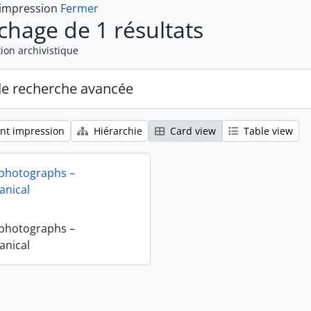
 impression
Fermer
ichage de 1 résultats
ion archivistique
de recherche avancée
nt impression
Hiérarchie
Card view
Table view
 photographs –
nical
 photographs –
nical