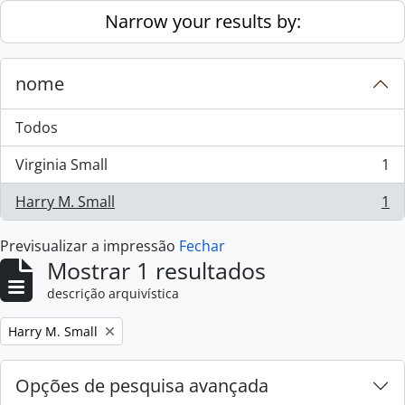
Skip to main content
Narrow your results by:
nome
Todos
Virginia Small
1
, 1 resultados
Harry M. Small
1
, 1 resultados
Previsualizar a impressão
Fechar
Mostrar 1 resultados
descrição arquivística
Remove filter:
Harry M. Small
Opções de pesquisa avançada