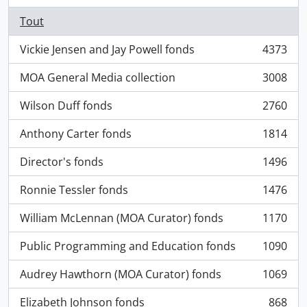
Tout
Vickie Jensen and Jay Powell fonds
4373
, 4373 résultats
MOA General Media collection
3008
, 3008 résultats
Wilson Duff fonds
2760
, 2760 résultats
Anthony Carter fonds
1814
, 1814 résultats
Director's fonds
1496
, 1496 résultats
Ronnie Tessler fonds
1476
, 1476 résultats
William McLennan (MOA Curator) fonds
1170
, 1170 résultats
Public Programming and Education fonds
1090
, 1090 résultats
Audrey Hawthorn (MOA Curator) fonds
1069
, 1069 résultats
Elizabeth Johnson fonds
868