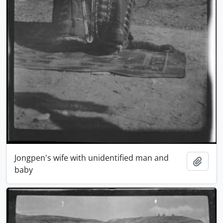
Jongpen's wife with unidentified man and
Ajout
baby