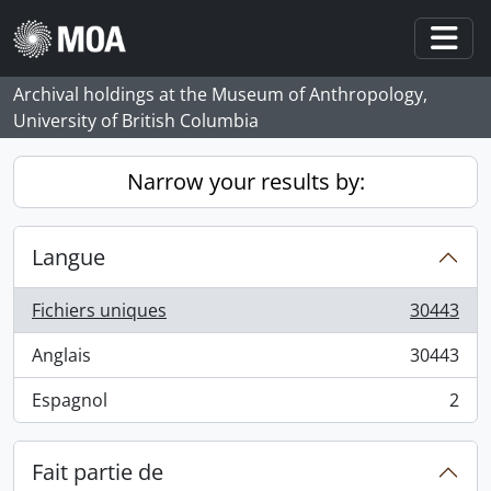
Skip to main content
Togg
Archival holdings at the Museum of Anthropology,
University of British Columbia
Narrow your results by:
Langue
Fichiers uniques
30443
, 30443 résultats
Anglais
30443
, 30443 résultats
Espagnol
2
, 2 résultats
Fait partie de