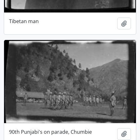
Tibetan man
Ajout
90th Punjabi's on parade, Chumbie
Ajout