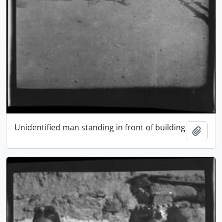
Unidentified man standing in front of building
Ajout