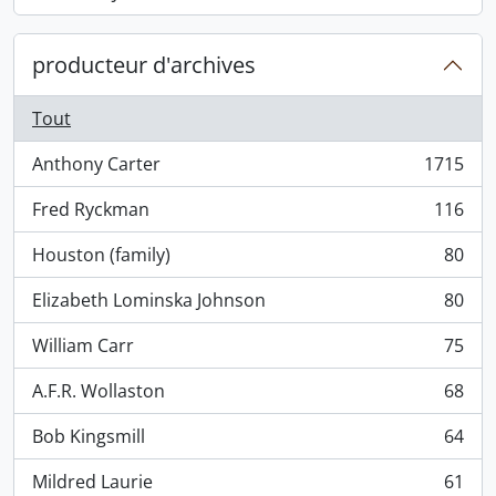
, 868 résultats
producteur d'archives
Tout
Anthony Carter
1715
, 1715 résultats
Fred Ryckman
116
, 116 résultats
Houston (family)
80
, 80 résultats
Elizabeth Lominska Johnson
80
, 80 résultats
William Carr
75
, 75 résultats
A.F.R. Wollaston
68
, 68 résultats
Bob Kingsmill
64
, 64 résultats
Mildred Laurie
61
, 61 résultats