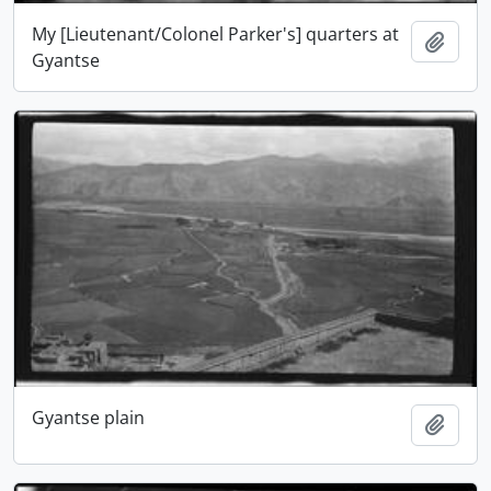
My [Lieutenant/Colonel Parker's] quarters at
Ajout
Gyantse
Gyantse plain
Ajout