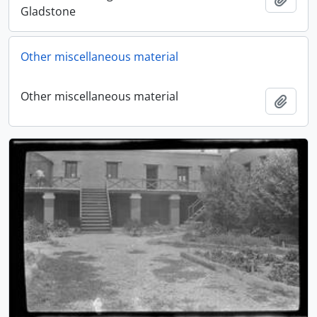
Gladstone
Other miscellaneous material
Other miscellaneous material
Ajout