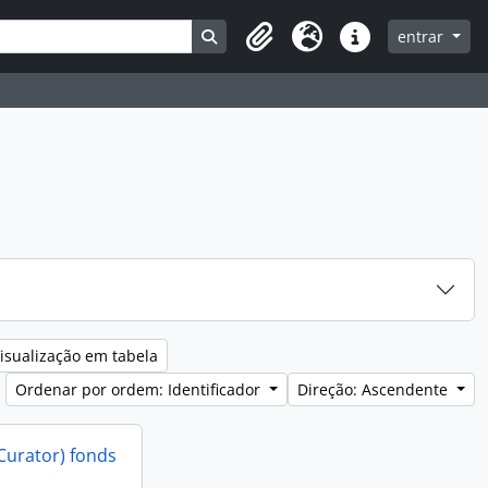
Search in browse page
entrar
Clipboard
Idioma
Ligações rápidas
isualização em tabela
Ordenar por ordem: Identificador
Direção: Ascendente
Curator) fonds