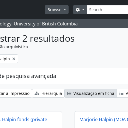
Pesquisar
Search options
Browse
logy, University of British Columbia
trar 2 resultados
ão arquivística
alpin
e pesquisa avançada
zar a impressão
Hierarquia
Visualização em ficha
V
 Halpin fonds (private
Marjorie Halpin (MOA 