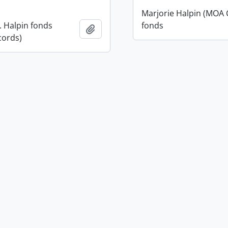
Marjorie Halpin (MOA 
. Halpin fonds
fonds
Adicionar à área de transferência
cords)