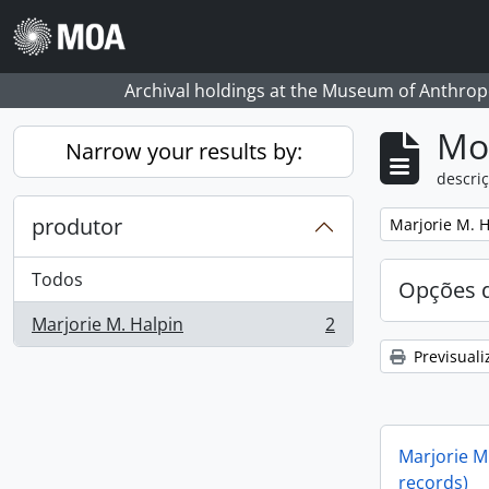
Skip to main content
Archival holdings at the Museum of Anthropo
Mos
Narrow your results by:
descriç
produtor
Remove filter:
Marjorie M. H
Todos
Opções d
Marjorie M. Halpin
2
, 2 resultados
Previsuali
Marjorie M.
records)