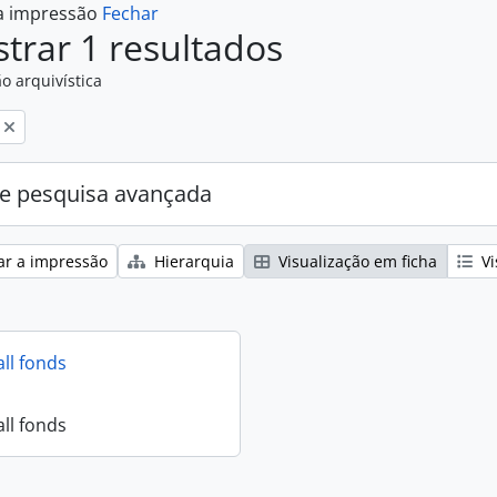
 a impressão
Fechar
trar 1 resultados
o arquivística
e pesquisa avançada
ar a impressão
Hierarquia
Visualização em ficha
Vi
all fonds
all fonds