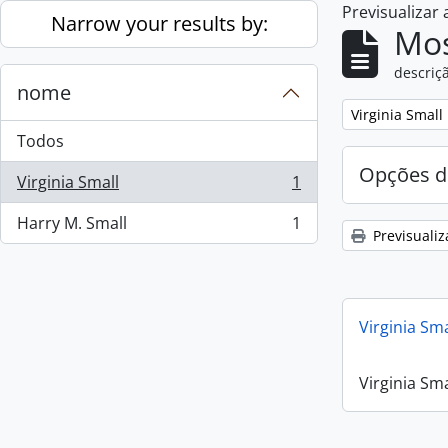
Previsualizar
Skip to main content
Narrow your results by:
Mos
descriçã
nome
Remove filter:
Virginia Small
Todos
Opções d
Virginia Small
1
, 1 resultados
Harry M. Small
1
, 1 resultados
Previsualiz
Virginia Sm
Virginia Sm