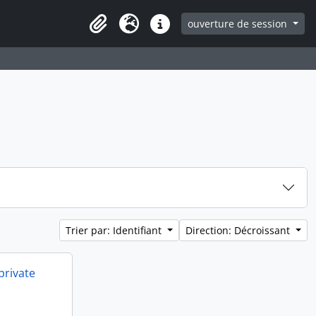
ouverture de session
Clipboard
Langue
Liens rapides
Trier par: Identifiant
Direction: Décroissant
private