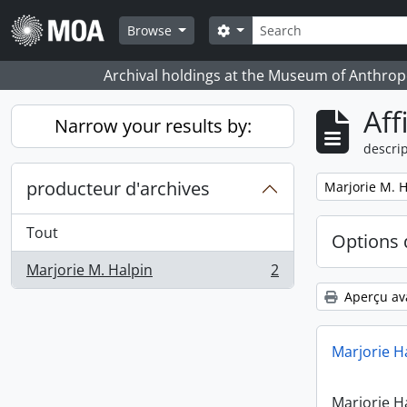
Skip to main content
Rechercher
Search options
Browse
Archival holdings at the Museum of Anthropo
Aff
Narrow your results by:
descrip
producteur d'archives
Remove filter:
Marjorie M. H
Tout
Options 
Marjorie M. Halpin
2
, 2 résultats
Aperçu av
Marjorie H
Marjorie H