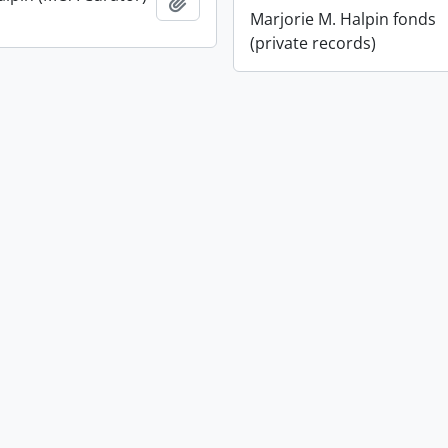
Ajouter au presse-papier
Marjorie M. Halpin fonds
(private records)