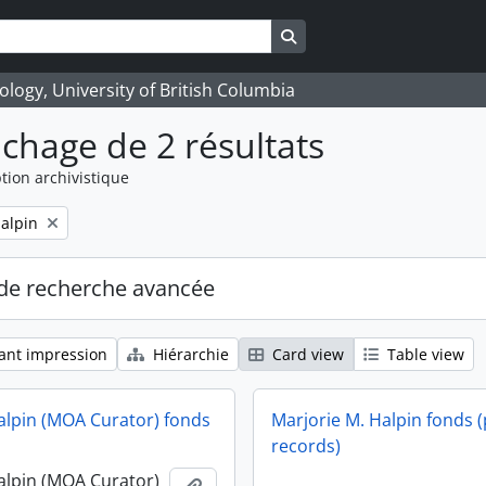
Search in browse page
logy, University of British Columbia
ichage de 2 résultats
tion archivistique
alpin
de recherche avancée
ant impression
Hiérarchie
Card view
Table view
alpin (MOA Curator) fonds
Marjorie M. Halpin fonds (
records)
alpin (MOA Curator)