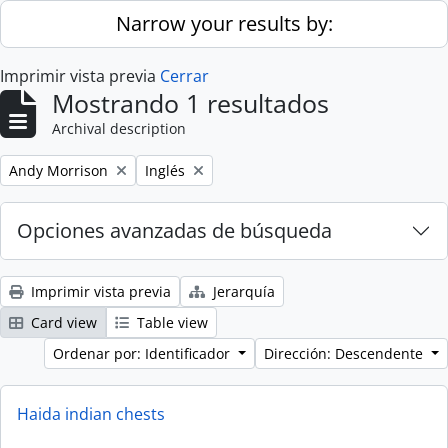
Skip to main content
Narrow your results by:
Imprimir vista previa
Cerrar
Mostrando 1 resultados
Archival description
Remove filter:
Remove filter:
Andy Morrison
Inglés
Opciones avanzadas de búsqueda
Imprimir vista previa
Jerarquía
Card view
Table view
Ordenar por: Identificador
Dirección: Descendente
Haida indian chests