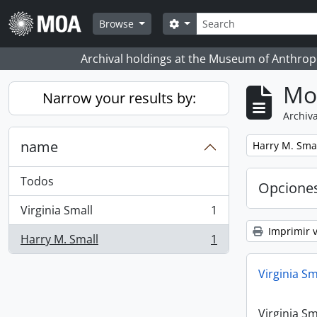
Skip to main content
Búsqueda
Search options
Browse
Archival holdings at the Museum of Anthropo
Mo
Narrow your results by:
Archiva
name
Remove filter:
Harry M. Sma
Todos
Opcione
Virginia Small
1
, 1 resultados
Imprimir v
Harry M. Small
1
, 1 resultados
Virginia Sm
Virginia Sm