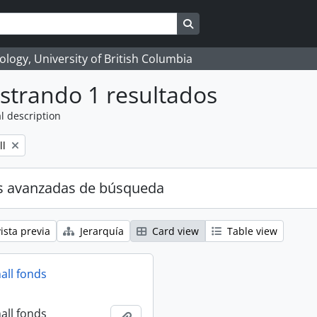
Search in browse page
logy, University of British Columbia
strando 1 resultados
l description
ll
s avanzadas de búsqueda
ista previa
Jerarquía
Card view
Table view
all fonds
all fonds