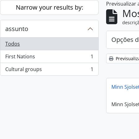
Previsualizar
Skip to main content
Narrow your results by:
Mos
descriçã
assunto
Opções d
Todos
First Nations
1
Previsualiz
, 1 resultados
Cultural groups
1
, 1 resultados
Minn Sjolse
Minn Sjolse