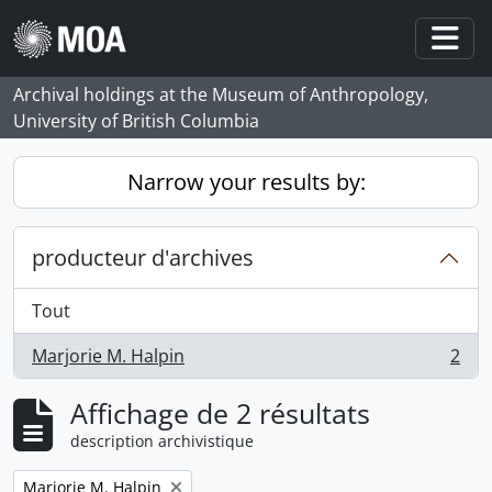
Skip to main content
Togg
Archival holdings at the Museum of Anthropology,
University of British Columbia
Narrow your results by:
producteur d'archives
Tout
Marjorie M. Halpin
2
, 2 résultats
Affichage de 2 résultats
description archivistique
Remove filter:
Marjorie M. Halpin