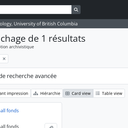
Search in browse page
logy, University of British Columbia
ichage de 1 résultats
tion archivistique
l
de recherche avancée
ant impression
Hiérarchie
Card view
Table view
all fonds
all fonds