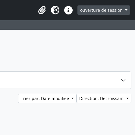
ouverture de session
Clipboard
Langue
Liens rapides
Trier par: Date modifiée
Direction: Décroissant