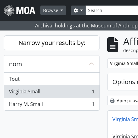
Skip to main content
Rechercher
Search options
Browse
Archival holdings at the Museum of Anthropo
Aff
Narrow your results by:
descrip
nom
Remove filter:
Virginia Smal
Tout
Options 
Virginia Small
1
, 1 résultats
Aperçu av
Harry M. Small
1
, 1 résultats
Virginia Sm
Virginia Sm