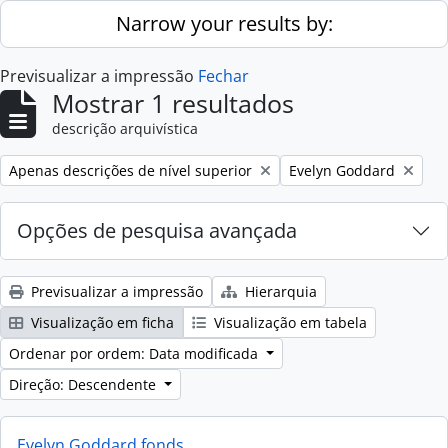
Skip to main content
Narrow your results by:
Previsualizar a impressão
Fechar
Mostrar 1 resultados
descrição arquivística
Remove filter:
Remove filter:
Apenas descrições de nível superior
Evelyn Goddard
Opções de pesquisa avançada
Previsualizar a impressão
Hierarquia
Visualização em ficha
Visualização em tabela
Ordenar por ordem: Data modificada
Direção: Descendente
Evelyn Goddard fonds