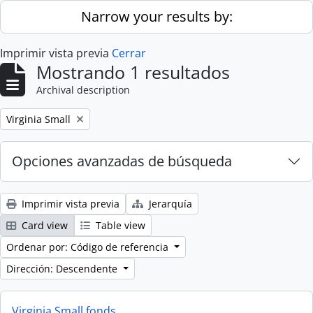
Skip to main content
Narrow your results by:
Imprimir vista previa
Cerrar
Mostrando 1 resultados
Archival description
Remove filter:
Virginia Small
Opciones avanzadas de búsqueda
Imprimir vista previa
Jerarquía
Card view
Table view
Ordenar por: Código de referencia
Dirección: Descendente
Virginia Small fonds