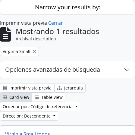
Skip to main content
Narrow your results by:
Imprimir vista previa
Cerrar
Mostrando 1 resultados
Archival description
Remove filter:
Virginia Small
Opciones avanzadas de búsqueda
Imprimir vista previa
Jerarquía
Card view
Table view
Ordenar por: Código de referencia
Dirección: Descendente
Virginia Small fonds