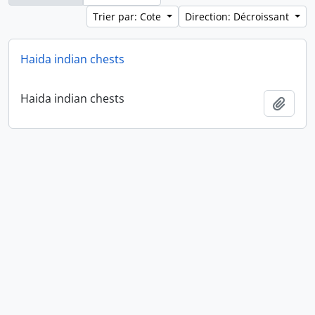
Trier par: Cote
Direction: Décroissant
Haida indian chests
Haida indian chests
Ajout