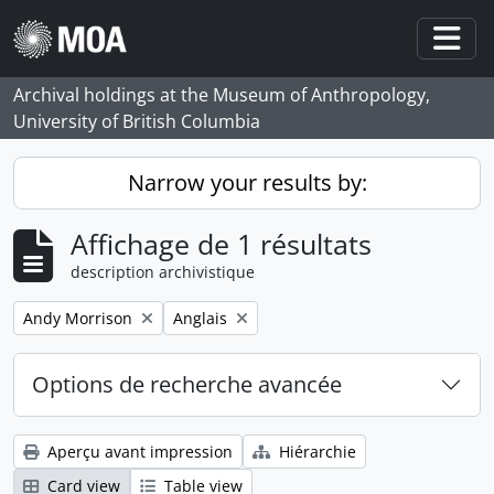
Skip to main content
Togg
Archival holdings at the Museum of Anthropology,
University of British Columbia
Narrow your results by:
Affichage de 1 résultats
description archivistique
Remove filter:
Remove filter:
Andy Morrison
Anglais
Options de recherche avancée
Aperçu avant impression
Hiérarchie
Card view
Table view