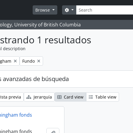
Búsqueda
Search options
Browse
logy, University of British Columbia
strando 1 resultados
l description
Remove filter:
ngham
Fundo
s avanzadas de búsqueda
ista previa
Jerarquía
Card view
Table view
ningham fonds
ningham fonds