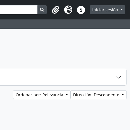
Search in browse page
iniciar sesión
Clipboard
Idioma
Enlaces rápidos
Ordenar por: Relevancia
Dirección: Descendente