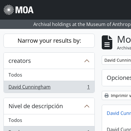
Skip to main content
Archival holdings at the Museum of Anthropo
Mo
Narrow your results by:
Archiva
creators
Remove filter:
David Cunni
Todos
Opcione
David Cunningham
1
, 1 resultados
Imprimir v
Nivel de descripción
David Cun
Todos
David Cun