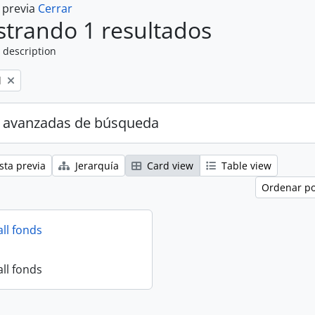
a previa
Cerrar
trando 1 resultados
 description
l
 avanzadas de búsqueda
sta previa
Jerarquía
Card view
Table view
Ordenar po
all fonds
all fonds