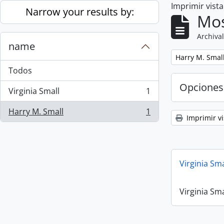
Imprimir vist
Skip to main content
Narrow your results by:
Mos
Archival
name
Remove filter:
Harry M. Smal
Todos
Opciones
Virginia Small
1
, 1 resultados
Harry M. Small
1
, 1 resultados
Imprimir vi
Virginia Sm
Virginia Sm