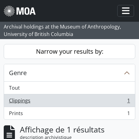
Skip to main content
Togg
Archival holdings at the Museum of Anthropology,
University of British Columbia
Narrow your results by:
Genre
Tout
Clippings
1
, 1 résultats
Prints
1
, 1 résultats
Affichage de 1 résultats
description archivistique