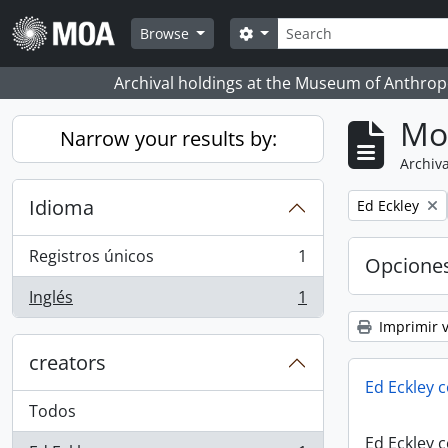
Skip to main content
Búsqueda
Search options
Browse
Archival holdings at the Museum of Anthropo
Mo
Narrow your results by:
Archiva
Idioma
Remove filter:
Ed Eckley
Registros únicos
1
Opcione
, 1 resultados
Inglés
1
, 1 resultados
Imprimir v
creators
Ed Eckley c
Todos
Ed Eckley c