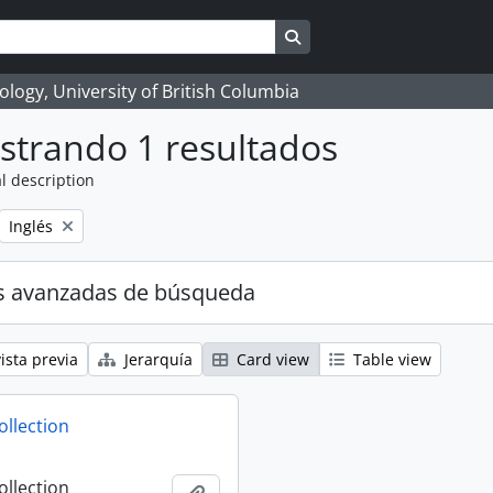
Search in browse page
logy, University of British Columbia
strando 1 resultados
l description
Remove filter:
Inglés
s avanzadas de búsqueda
ista previa
Jerarquía
Card view
Table view
ollection
ollection