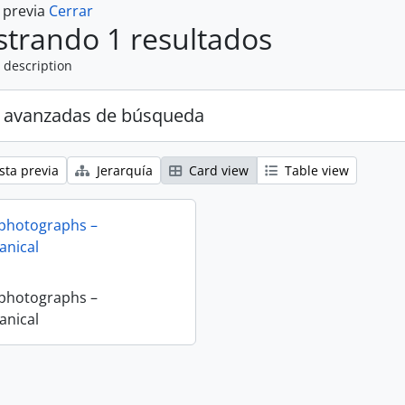
a previa
Cerrar
trando 1 resultados
 description
 avanzadas de búsqueda
sta previa
Jerarquía
Card view
Table view
 photographs –
nical
 photographs –
nical