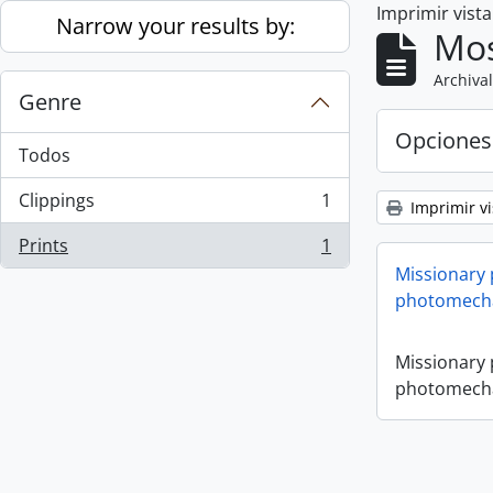
Imprimir vist
Skip to main content
Narrow your results by:
Mos
Archival
Genre
Opciones
Todos
Clippings
1
Imprimir vi
, 1 resultados
Prints
1
, 1 resultados
Missionary
photomecha
Missionary
photomecha