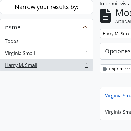
Imprimir vist
Skip to main content
Narrow your results by:
Mos
Archival
name
Remove filter:
Harry M. Smal
Todos
Opciones
Virginia Small
1
, 1 resultados
Harry M. Small
1
, 1 resultados
Imprimir vi
Virginia Sm
Virginia Sm