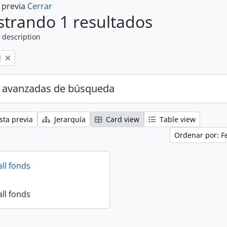
a previa
Cerrar
trando 1 resultados
 description
l
 avanzadas de búsqueda
sta previa
Jerarquía
Card view
Table view
Ordenar por: F
all fonds
all fonds