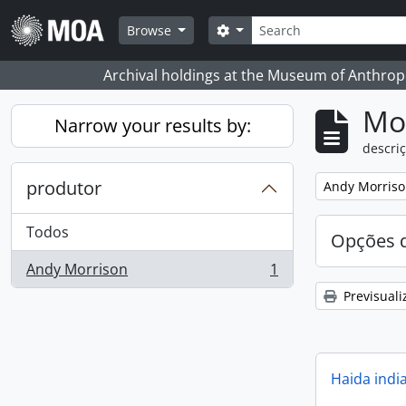
Skip to main content
Pesquisar
Search options
Browse
Archival holdings at the Museum of Anthropo
Mos
Narrow your results by:
descriç
produtor
Remove filter:
Andy Morris
Todos
Opções d
Andy Morrison
1
, 1 resultados
Previsuali
Haida indi