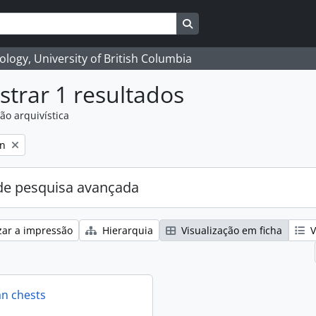
Search in browse page
logy, University of British Columbia
trar 1 resultados
ão arquivística
on
e pesquisa avançada
zar a impressão
Hierarquia
Visualização em ficha
V
an chests