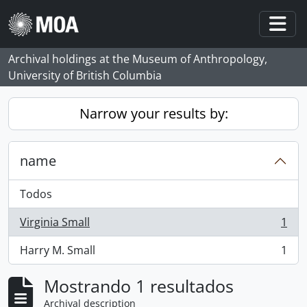
Skip to main content
Togg
Archival holdings at the Museum of Anthropology,
University of British Columbia
Narrow your results by:
name
Todos
Virginia Small
1
, 1 resultados
Harry M. Small
1
, 1 resultados
Mostrando 1 resultados
Archival description