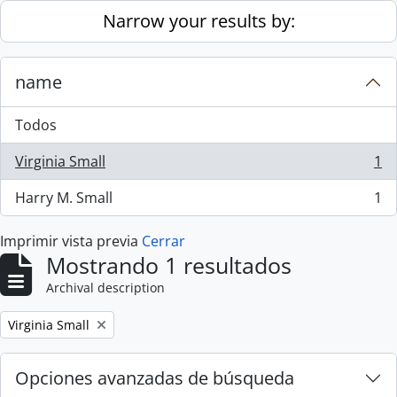
Skip to main content
Narrow your results by:
name
Todos
Virginia Small
1
, 1 resultados
Harry M. Small
1
, 1 resultados
Imprimir vista previa
Cerrar
Mostrando 1 resultados
Archival description
Remove filter:
Virginia Small
Opciones avanzadas de búsqueda